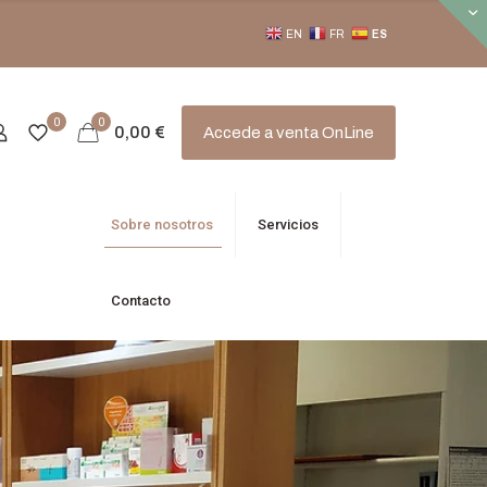
EN
FR
ES
0
0
0,00
€
Accede a venta OnLine
Sobre nosotros
Servicios
Contacto