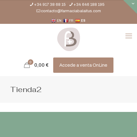
+34 917 38 68 15
+34 646 188 195
contacto@farmaciabalaitus.com
EN
FR
ES
0
0,00
€
Accede a venta OnLine
Tienda2