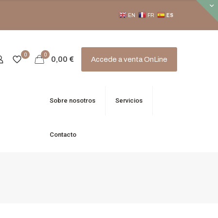
EN
FR
ES
0
0
0,00
€
Accede a venta OnLine
Sobre nosotros
Servicios
Contacto