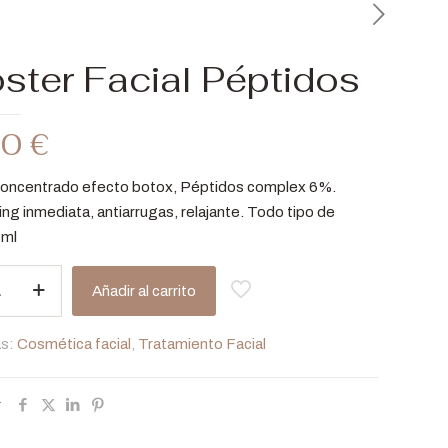
ster Facial Péptidos
90
€
oncentrado efecto botox, Péptidos complex 6%.
ting inmediata, antiarrugas, relajante. Todo tipo de
 ml
Añadir al carrito
as:
Cosmética facial
,
Tratamiento Facial
r