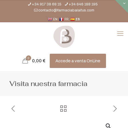
+34 917 38 68 15
+34 646 188 195
contacto@farmaciabalaitus.com
EN
FR
ES
0
0,00
€
Accede a venta OnLine
Visita nuestra farmacia