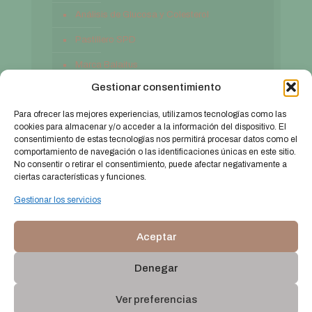
Análisis de Glucosa y Colesterol
Pastillero SPD
Marca Balaitus
Gestionar consentimiento
Contacto
Para ofrecer las mejores experiencias, utilizamos tecnologías como las
cookies para almacenar y/o acceder a la información del dispositivo. El
consentimiento de estas tecnologías nos permitirá procesar datos como el
comportamiento de navegación o las identificaciones únicas en este sitio.
No consentir o retirar el consentimiento, puede afectar negativamente a
ciertas características y funciones.
Gestionar los servicios
Aceptar
© 2026 farmaciabalaitus.com. Todos los derechos
reservados.
Web diseñada por
Aragón Marketing
Denegar
Aviso legal
Política de privacidad
Política de cookies (UE)
Ver preferencias