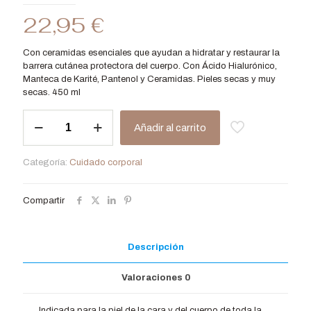
22,95
€
Con ceramidas esenciales que ayudan a hidratar y restaurar la
barrera cutánea protectora del cuerpo. Con Ácido Hialurónico,
Manteca de Karité, Pantenol y Ceramidas. Pieles secas y muy
secas. 450 ml
Crema
Añadir al carrito
Corporal
Hidratante
Forte
Categoría:
Cuidado corporal
cantidad
Compartir
Descripción
Valoraciones
0
Indicada para la piel de la cara y del cuerpo de toda la