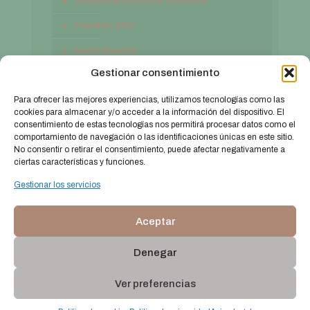
Análisis de Glucosa y Colesterol
Pastillero SPD
Marca Balaitus
Gestionar consentimiento
Contacto
Para ofrecer las mejores experiencias, utilizamos tecnologías como las
cookies para almacenar y/o acceder a la información del dispositivo. El
consentimiento de estas tecnologías nos permitirá procesar datos como el
comportamiento de navegación o las identificaciones únicas en este sitio.
No consentir o retirar el consentimiento, puede afectar negativamente a
ciertas características y funciones.
Gestionar los servicios
Aceptar
© 2026 farmaciabalaitus.com. Todos los derechos
reservados.
Web diseñada por
Aragón Marketing
Denegar
Aviso legal
Política de privacidad
Política de cookies (UE)
Ver preferencias