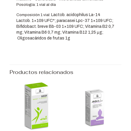
Posología: 1 vial al día
Lactob. acidophilus La-14
Composición 1 vial:
Lactob.
1×109 UFC*; paracasei Lpc-37
1×109 UFC;
Bifidobact. breve Bb-03
1×109 UFC; Vitamina B2
0,7
mg;
Vitamina B6
0,7 mg;
Vitamina B12
1,25 μg;
Oligosacáridos de frutas
1g
Productos relacionados