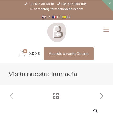
+34 917 38 68 15
+34 646 188 195
contacto@farmaciabalaitus.com
EN
FR
ES
0
0,00
€
Accede a venta OnLine
Visita nuestra farmacia