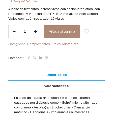
A base de fermentos lácteos vivos con acción probiótica, con
Prebióticos y Vitaminas B2, B6, B12. Sin gluten y sin lactosa.
Viales con tapón separador. 10 viales
Más
Añadir al carrito
Flora
Viales
cantidad
Categorías:
Complementos Orales
,
Microbiota
Compartir
Descripción
Valoraciones
0
En caso de terapia antibiótica. En caso de síntomas
causados por disbiosis como: • Estreñimiento alternado
con diarrea • Aerofagia • Eructaciones • Cansancio
matutino • Candidiasis • Intolerancias alimentarias