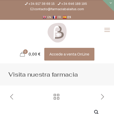
+34 917 38 68 15
+34 646 188 195
contacto@farmaciabalaitus.com
EN
FR
ES
0
0,00
€
Accede a venta OnLine
Visita nuestra farmacia