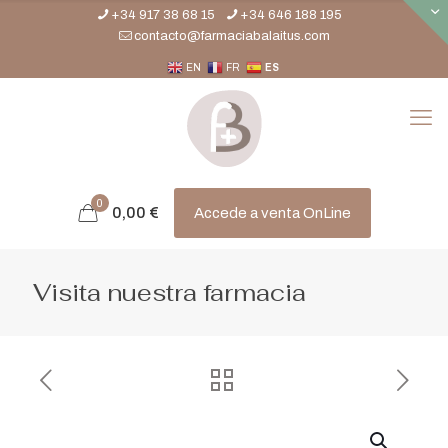
+34 917 38 68 15
+34 646 188 195
contacto@farmaciabalaitus.com
EN
FR
ES
0
0,00
€
Accede a venta OnLine
Visita nuestra farmacia