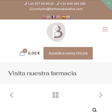
+34 917 38 68 15
+34 646 188 195
contacto@farmaciabalaitus.com
EN
FR
ES
0
0,00
€
Accede a venta OnLine
Visita nuestra farmacia