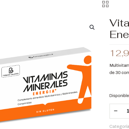
Vit
Ene
12,
Multivitam
de 30 co
Disponible
Vitamina
Minerales
Energía
Categorí
cantidad