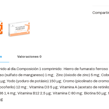
Comparti
ón
Valoraciones
0
do al día.
Composición 1 comprimido: Hierro de fumarato ferroso
o (sulfato de manganeso) 1 mg;
Zinc (óxiodo de zinc) 5 mg; Cobr
 μg; Yodo (yoduro de potásio) 150 μg; Cromo (picolinato de cromo
ocoferilo) 12 mg ; Vitamina D3 5 μg; Vitamina A (acetato de retini
6 1,4 mg; Vitamina B12 2,5 μg; Vitamina C 80 mg; Biotina 50 μg; 
mg