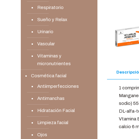
Respiratorio
Sueño y Relax
Urinario
Vascular
Vitaminas y
micronutrientes
Descripci
Cosmética facial
Antiimperfecciones
1 comprimi
Manganes
Antimanchas
sodio) 55
Hidratación Facial
DL-alfa-t
Vtamina B
Limpieza facial
calcio 6 
Ojos