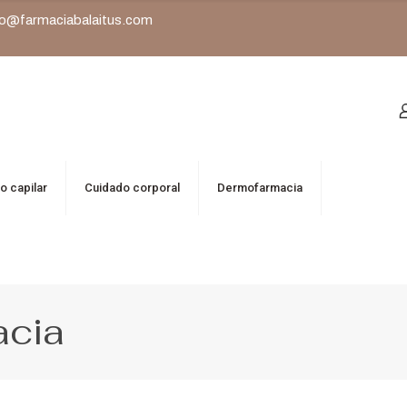
o@farmaciabalaitus.com
o capilar
Cuidado corporal
Dermofarmacia
acia