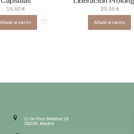
Cápsulas
Liberación Prolon
14,50
€
20,95
€
Añadir al carrito
Añadir al carrito
C/ de Pico Balaitus 16
28035, Madrid