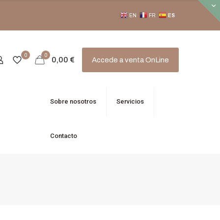
EN
FR
ES
0
0
0,00
€
Accede a venta OnLine
Sobre nosotros
Servicios
Contacto