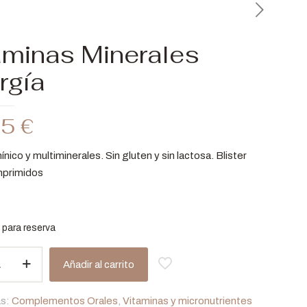
aminas Minerales
rgía
95
€
ínico y multiminerales. Sin gluten y sin lactosa. Blister
mprimidos
 para reserva
s
Añadir al carrito
as:
Complementos Orales
,
Vitaminas y micronutrientes